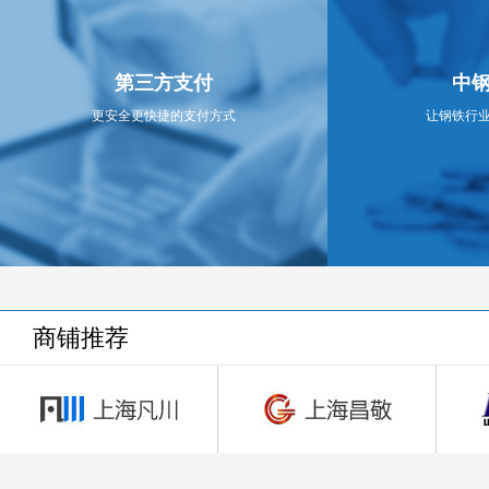
10:30-11:00
06月01日 冷轧可利用品 北方恒达物流有限公司
0
第三方支付
中
81.04
30,552
11
吨
保证金
更安全更快捷的支付方式
让钢铁行
服务费率：0.3%
|
公开增价
|
已流标
查看详情
14:30-15:00
05月30日 冷轧可利用品 北方恒达物流有限公司
301.928
115,789
吨
保证金
服务费率：0.3%
|
公开增价
|
已流标
查看详情
商铺推荐