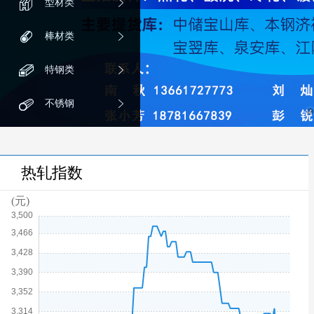
型材类
棒材类
特钢类
不锈钢
热轧指数
DC04
(元)
冷轧板卷
热轧板卷
规格
1.2*1292*C
规格
9.75*1500*C
3905
3296
12.5吨
30.17吨
08-05 15:54
08-07
宝钢股份
沙钢
BLD
冷轧板卷
热轧板卷