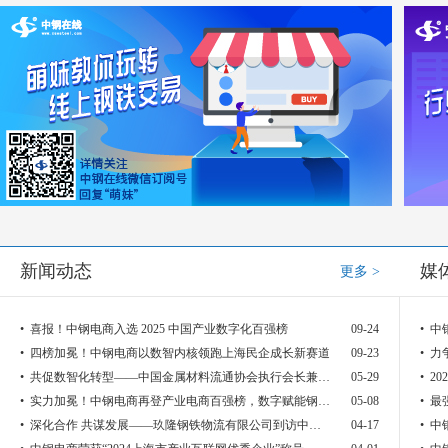
新闻动态
媒
更多 >
• 喜报！中钢电商入选 2025 中国产业数字化百强榜
09-24
• 
• 四榜加冕！中钢电商以数智内核领跑上海民企成长新赛道
09-23
• 
• 共促数智化转型——中国金属材料流通协会执行会长兼秘书长陈雷鸣到访中钢电商
05-29
• 实力加冕！中钢电商再登产业电商百强榜，数字赋能钢铁生态新图景
05-08
• 
• 深化合作 共谋发展——玖隆钢铁物流有限公司到访中钢电商共商服务升级
04-17