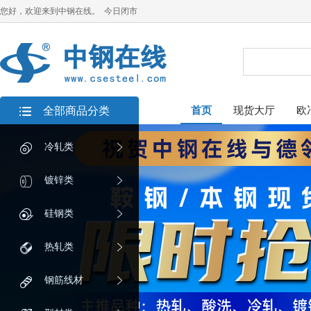
您好，欢迎来到中钢在线。 今日闭市
全部商品分类
首页
现货大厅
欧
冷轧类
镀锌类
硅钢类
热轧类
钢筋线材